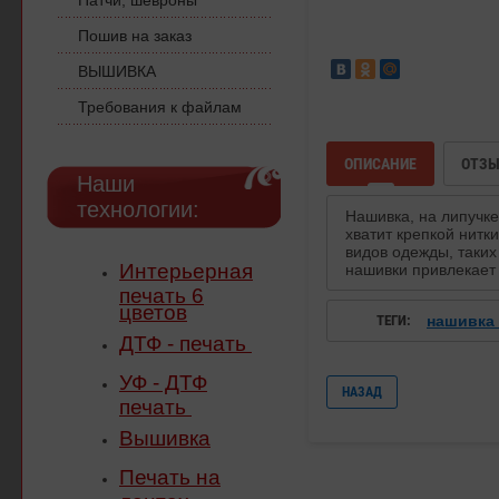
Патчи, шевроны
Пошив на заказ
ВЫШИВКА
Требования к файлам
ОПИСАНИЕ
ОТЗ
Наши
технологии:
Нашивка, на липучке
хватит крепкой нитк
видов одежды, таких
Интерьерная
нашивки привлекает
печать 6
цветов
ТЕГИ:
нашивка
ДТФ - печать
УФ - ДТФ
НАЗАД
печать
Вышивка
Печать на
лентах