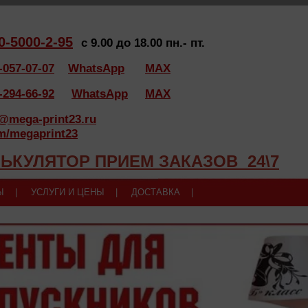
0-5000-2-95
с 9.00 до 18.00 пн.- пт.
-057-07-07
WhatsApp
MAX
-294-66-92
WhatsApp
MAX
t@mega-print23.ru
m/megaprint23
ЬКУЛЯТОР ПРИЕМ ЗАКАЗОВ 24\7
Ы |
УСЛУГИ И ЦЕНЫ |
ДОСТАВКА |