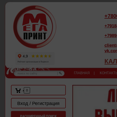
+780
+7918
+7989
clien
vk.co
КАЛ
ГЛАВНАЯ |
КОНТАКТ
0
Вход / Регистрация
РАСШИРЕННЫЙ ПОИСК