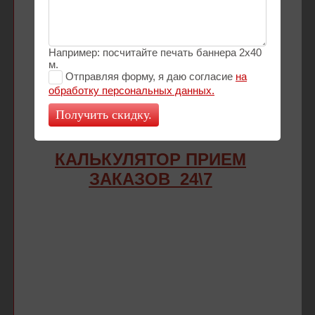
MAX
+7989-294-66-92
Например: посчитайте печать баннера 2х40
WhatsApp
м.
Отправляя форму, я даю согласие
на
MAX
обработку персональных данных.
Получить скидку.
client@mega-print23.ru
vk.com/megaprint23
КАЛЬКУЛЯТОР ПРИЕМ
ЗАКАЗОВ 24\7